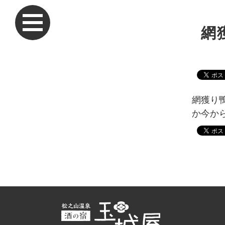
網
網獲り
か今から