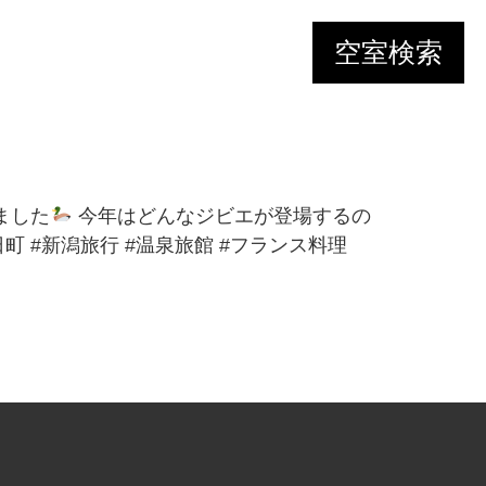
空室検索
ミ
ました
今年はどんなジビエが登場するの
日町 #新潟旅行 #温泉旅館 #フランス料理