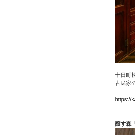
十日町
古民家
https://
醸す森「k