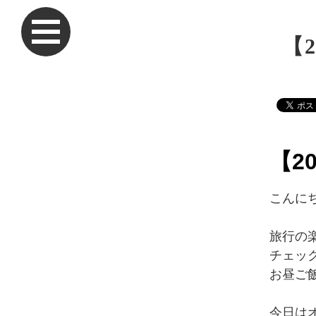
【
【2
こんに
旅行の
チェッ
お昼ご
今日は