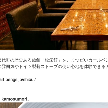
松代町の歴史ある旅館「松栄館」を、まつだいカールベ
の雰囲気やドイツ製薪ストーブの使い心地を体験できる
karl-bengs.jp/shibui/
amosumori」