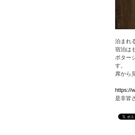
泊まれ
宿泊は
ポタージ
す。
席から
https:/
是非皆