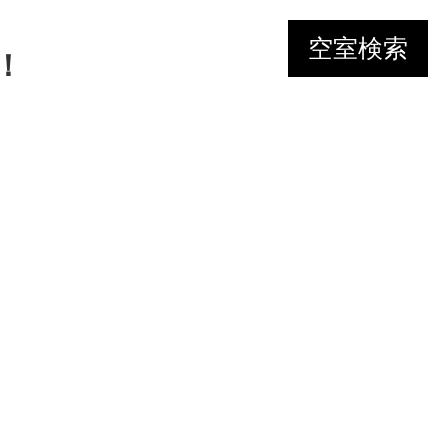
空室検索
！
！