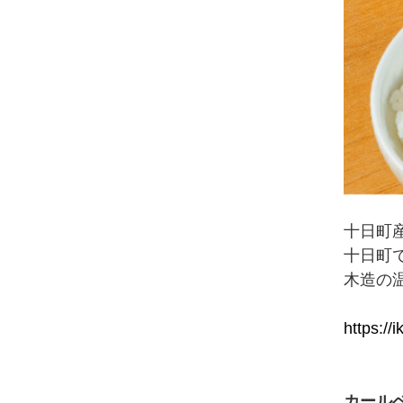
十日町
十日町
木造の
https://i
カール