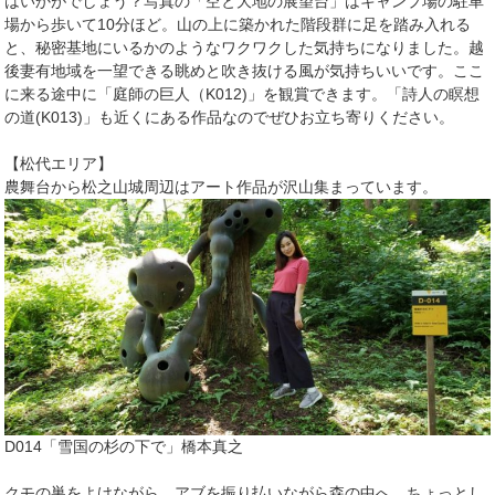
はいかがでしょう？写真の「空と大地の展望台」はキャンプ場の駐車
場から歩いて10分ほど。山の上に築かれた階段群に足を踏み入れる
と、秘密基地にいるかのようなワクワクした気持ちになりました。越
後妻有地域を一望できる眺めと吹き抜ける風が気持ちいいです。ここ
に来る途中に「庭師の巨人（K012)」を観賞できます。「詩人の瞑想
の道(K013)」も近くにある作品なのでぜひお立ち寄りください。
【松代エリア】
農舞台から松之山城周辺はアート作品が沢山集まっています。
D014「雪国の杉の下で」橋本真之
クモの巣をよけながら、アブを振り払いながら森の中へ。ちょっとし