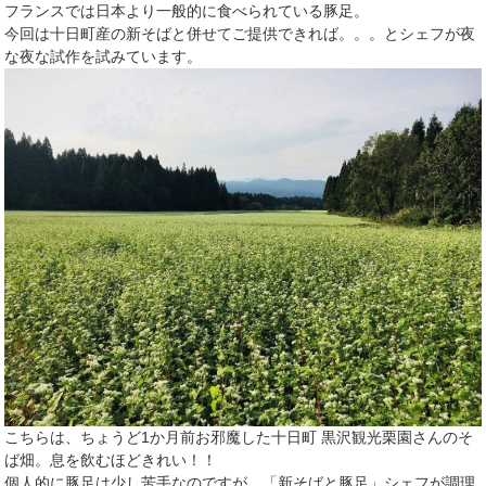
フランスでは日本より一般的に食べられている豚足。
今回は十日町産の新そばと併せてご提供できれば。。。とシェフが夜
な夜な試作を試みています。
こちらは、ちょうど1か月前お邪魔した十日町 黒沢観光栗園さんのそ
ば畑。息を飲むほどきれい！！
個人的に豚足は少し苦手なのですが、「新そばと豚足」シェフが調理