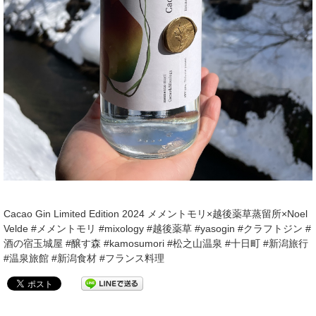
Cacao Gin Limited Edition 2024 メメントモリ×越後薬草蒸留所×Noel
Velde #メメントモリ #mixology #越後薬草 #yasogin #クラフトジン #
酒の宿玉城屋 #醸す森 #kamosumori #松之山温泉 #十日町 #新潟旅行
#温泉旅館 #新潟食材 #フランス料理