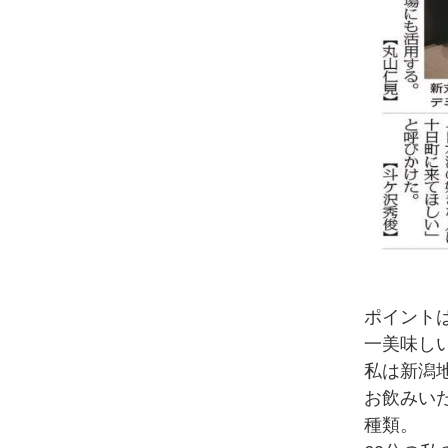
ポイント
一美味し
私は新潟
お飲みい
種類。