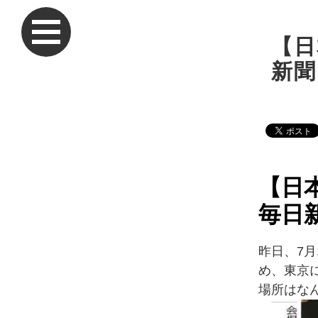
【日
新聞
【日
毎日
昨日、7
め、東京
場所はな