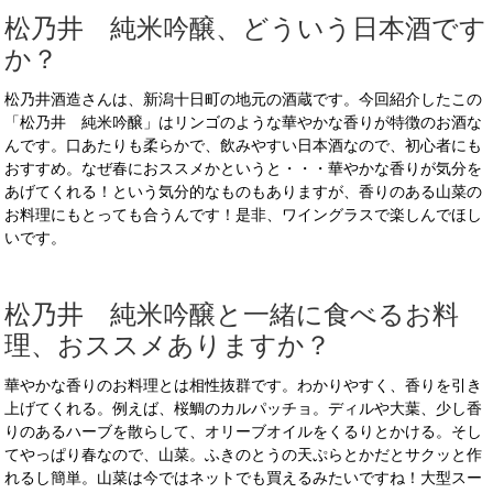
松乃井 純米吟醸、どういう日本酒です
か？
松乃井酒造さんは、新潟十日町の地元の酒蔵です。今回紹介したこの
「松乃井 純米吟醸」はリンゴのような華やかな香りが特徴のお酒な
んです。口あたりも柔らかで、飲みやすい日本酒なので、初心者にも
おすすめ。なぜ春におススメかというと・・・華やかな香りが気分を
あげてくれる！という気分的なものもありますが、香りのある山菜の
お料理にもとっても合うんです！是非、ワイングラスで楽しんでほし
いです。
松乃井 純米吟醸と一緒に食べるお料
理、おススメありますか？
華やかな香りのお料理とは相性抜群です。わかりやすく、香りを引き
上げてくれる。例えば、桜鯛のカルパッチョ。ディルや大葉、少し香
りのあるハーブを散らして、オリーブオイルをくるりとかける。そし
てやっぱり春なので、山菜。ふきのとうの天ぷらとかだとサクッと作
れるし簡単。山菜は今ではネットでも買えるみたいですね！大型スー