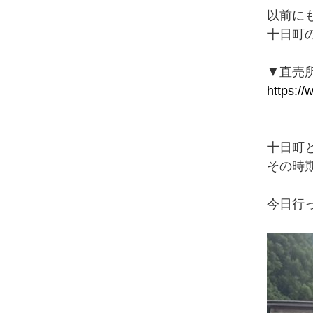
以前に
十日町
▼直売
https:/
十日町
その時
今日行