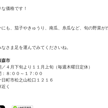
りな価格です！
かにも、茄子やきゅうり、南瓜、糸瓜など、旬の野菜が
みなさま足を運んでみてくださいね。
森森市
期／４月下旬より１１月上旬（毎週木曜日定休）
：８:００～１７:００
十日町市松之山松口１２１６
林近く