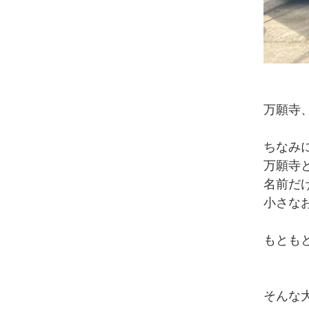
万願寺
ちなみ
万願寺
名前だ
小さな
もとも
そんな