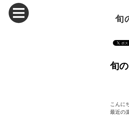
旬
旬の
こんに
最近の