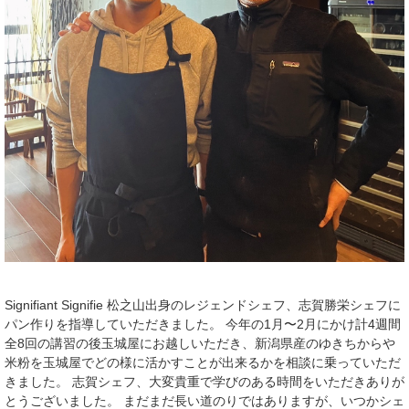
Signifiant Signifie 松之山出身のレジェンドシェフ、志賀勝栄シェフに
パン作りを指導していただきました。 今年の1月〜2月にかけ計4週間
全8回の講習の後玉城屋にお越しいただき、新潟県産のゆきちからや
米粉を玉城屋でどの様に活かすことが出来るかを相談に乗っていただ
きました。 志賀シェフ、大変貴重で学びのある時間をいただきありが
とうございました。 まだまだ長い道のりではありますが、いつかシェ