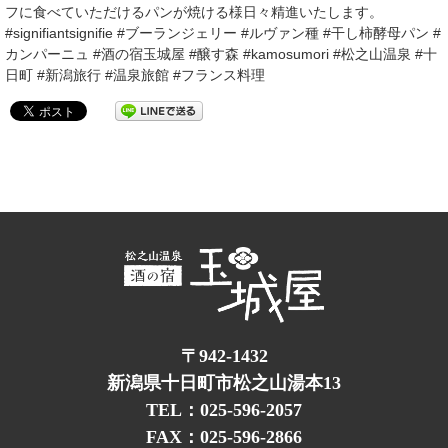
フに食べていただけるパンが焼ける様日々精進いたします。
#signifiantsignifie #ブーランジェリー #ルヴァン種 #干し柿酵母パン #
カンパーニュ #酒の宿玉城屋 #醸す森 #kamosumori #松之山温泉 #十
日町 #新潟旅行 #温泉旅館 #フランス料理
〒942-1432
新潟県十日町市松之山湯本13
TEL：025-596-2057
FAX：025-596-2866