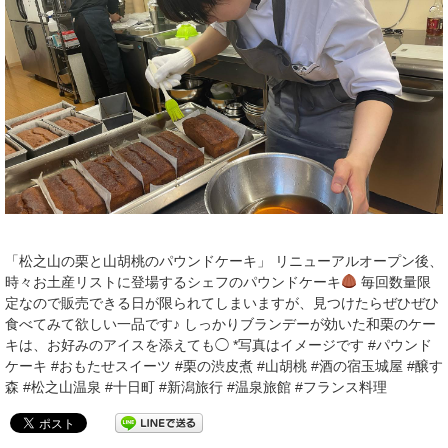
「松之山の栗と山胡桃のパウンドケーキ」 リニューアルオープン後、
時々お土産リストに登場するシェフのパウンドケーキ
毎回数量限
定なので販売できる日が限られてしまいますが、見つけたらぜひぜひ
食べてみて欲しい一品です♪ しっかりブランデーが効いた和栗のケー
キは、お好みのアイスを添えても◯ *写真はイメージです #パウンド
ケーキ #おもたせスイーツ #栗の渋皮煮 #山胡桃 #酒の宿玉城屋 #醸す
森 #松之山温泉 #十日町 #新潟旅行 #温泉旅館 #フランス料理