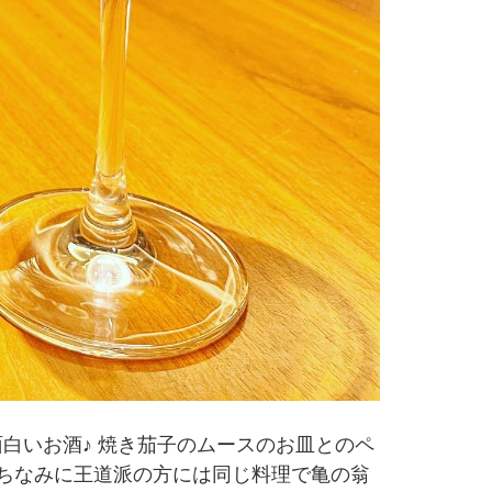
面白いお酒♪ 焼き茄子のムースのお皿とのペ
 ちなみに王道派の方には同じ料理で亀の翁