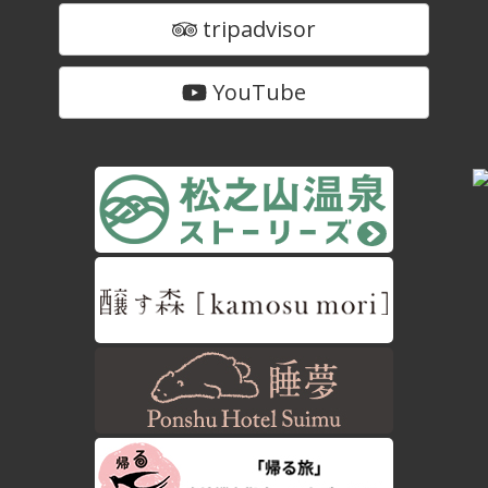
tripadvisor
YouTube