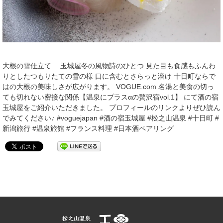
大根の雪仕立て 玉城屋冬の風物詩のひとつ 見た目も食感もふんわ
りとしたつもりたての雪の様 口に含むとさらっと溶け 十日町ならで
はの大根の美味しさが広がります。 VOGUE.com 名湯と美食の切っ
ても切れない密接な関係【温泉にプラスαの贅沢宿vol.1】 にて酒の宿
玉城屋をご紹介いただきました。 プロフィールのリンクよりぜひ読ん
でみてください♪ #voguejapan #酒の宿玉城屋 #松之山温泉 #十日町 #
新潟旅行 #温泉旅館 #フランス料理 #日本酒ペアリング