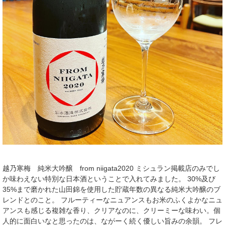
越乃寒梅 純米大吟醸 from niigata2020 ミシュラン掲載店のみでし
か味わえない特別な日本酒ということで入れてみました。 30%及び
35%まで磨かれた山田錦を使用した貯蔵年数の異なる純米大吟醸のブ
レンドとのこと。 フルーティーなニュアンスもお米のふくよかなニュ
アンスも感じる複雑な香り、クリアなのに、クリーミーな味わい。個
人的に面白いなと思ったのは、ながーく続く優しい旨みの余韻。 フレ