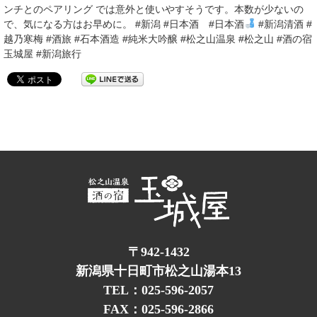
ンチとのペアリング では意外と使いやすそうです。本数が少ないの
で、気になる方はお早めに。 #新潟 #日本酒 #日本酒
#新潟清酒 #
越乃寒梅 #酒旅 #石本酒造 #純米大吟醸 #松之山温泉 #松之山 #酒の宿
玉城屋 #新潟旅行
〒942-1432
新潟県十日町市松之山湯本13
TEL：025-596-2057
FAX：025-596-2866