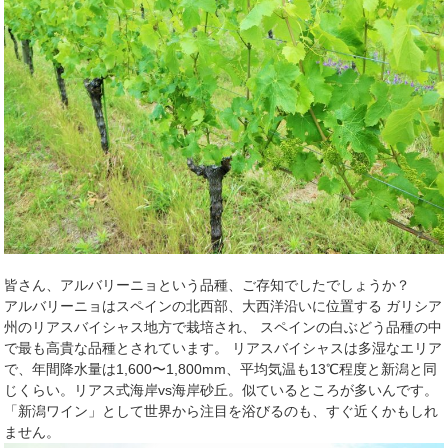
皆さん、アルバリーニョという品種、ご存知でしたでしょうか？
アルバリーニョはスペインの北西部、大西洋沿いに位置する ガリシア
州のリアスバイシャス地方で栽培され、 スペインの白ぶどう品種の中
で最も高貴な品種とされています。 リアスバイシャスは多湿なエリア
で、年間降水量は1,600〜1,800mm、平均気温も13℃程度と新潟と同
じくらい。リアス式海岸vs海岸砂丘。似ているところが多いんです。
「新潟ワイン」として世界から注目を浴びるのも、すぐ近くかもしれ
ません。