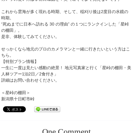
これから雲海が多く現れる時期、そして、稲刈り後は2度目の水鏡の
時期。
“死ぬまでに日本へ訪れる 30 の理由” の１つにランクインした「星峠
の棚田」。
是非、体験してみてください。
せっかくなら地元のプロのカメラマンと一緒に行きたいという方はこ
ちら。
【特別プラン情報】
一生に一度は見たい感動の絶景！ 地元写真家と行く「星峠の棚田・美
人林ツアー1泊2日／2食付き」
詳細はお問い合わせください。
＜星峠の棚田＞
新潟県十日町市峠
One
Comment