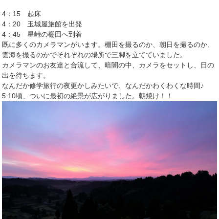
4：15 起床
4：20 玉城屋旅館を出発
4：45 星峠の棚田へ到着
既に多くのカメラマンがいます。棚田を撮るのか、朝日を撮るのか、
雲海を撮るのかでそれぞれの場所で三脚を立てていました。
カメラマンのお友達と合流して、暗闇の中、カメラをセットし、日の
出を待ちます。
なんだか修学旅行の夜更かしみたいで、なんだかわくわくな時間♪
5:10頃、ついに最初の絶景が広がりました。朝焼け！！