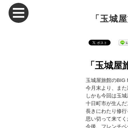
「玉城屋
「玉城屋
玉城屋旅館のBIG 
今月末より、また
しかも今回は玉城
十日町市が生んだ
長きにわたり修行
思い切って来てく
今後、フレンチベ