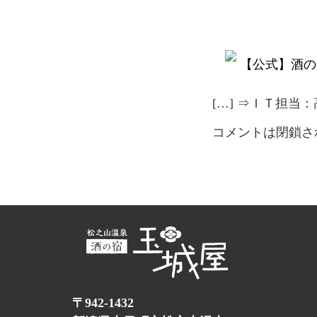
【公式】酒の宿
[…] ⇒ＩＴ担当
コメントは閉鎖さ
〒942-1432