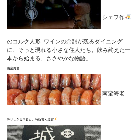
シェフ作
のコルク人形 ⁡ ワインの余韻が残るダイニング
に、そっと現れる小さな住人たち。飲み終えた一
本から始まる、ささやかな物語。
南蛮海老⁡
南蛮海老⁡
降りしきる雨音と、時折響く遠雷