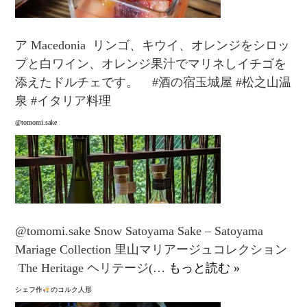
ア Macedonia⁡ ⁡⁡⁡ ⁡リンゴ、キウイ、オレンジをシロッ
プと白ワイン、オレンジ果汁でマリネしイチゴを
添えたドルチェです。⁡ ⁡⁡ ⁡⁡ ⁡ #酒の宿玉城屋 #松之山温
泉 #イタリア料理
⁡⁡@tomomi.sake
⁡⁡@tomomi.sake ⁡Snow Satoyama Sake – Satoyama
Mariage Collection⁡⁡ ⁡里山マリアージュコレクション ⁡⁡
⁡⁡ ⁡The Heritage ヘリテージ⁡(…
もっと読む »
シェフ作
のコルク人形