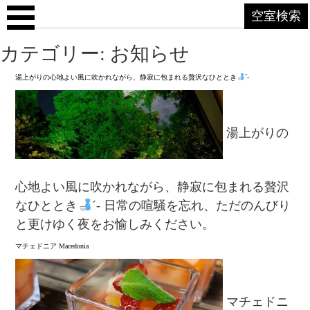
空室検索
カテゴリー: お知らせ
湯上がりの心地よい風に吹かれながら、静寂に包まれる贅沢なひととき
´-
湯上がりの
心地よい風に吹かれながら、静寂に包まれる贅沢
なひととき
´- 日常の喧騒を忘れ、ただのんびり
と更けゆく夜をお愉しみください。
マチェドニア Macedonia⁡
マチェドニ