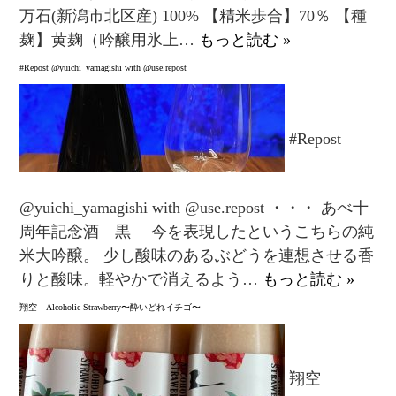
万石(新潟市北区産) 100% 【精米歩合】70％ 【種
麹】黄麹（吟醸用氷上…
もっと読む »
#Repost @yuichi_yamagishi with @use.repost
#Repost
@yuichi_yamagishi with @use.repost ・・・ あべ十
周年記念酒 黒 今を表現したというこちらの純
米大吟醸。 少し酸味のあるぶどうを連想させる香
りと酸味。軽やかで消えるよう…
もっと読む »
翔空 Alcoholic Strawberry〜酔いどれイチゴ〜
翔空