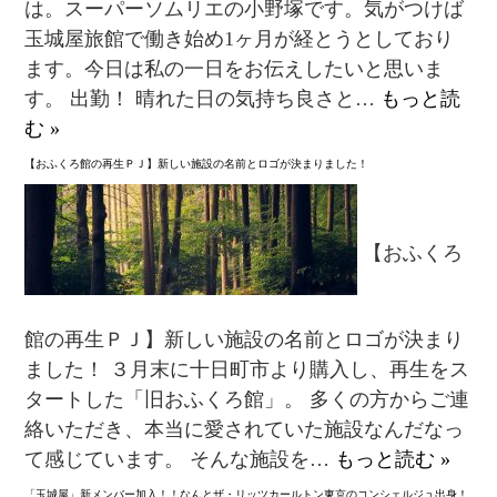
は。スーパーソムリエの小野塚です。気がつけば
玉城屋旅館で働き始め1ヶ月が経とうとしており
ます。今日は私の一日をお伝えしたいと思いま
す。 出勤！ 晴れた日の気持ち良さと…
もっと読
む »
【おふくろ館の再生ＰＪ】新しい施設の名前とロゴが決まりました！
【おふくろ
館の再生ＰＪ】新しい施設の名前とロゴが決まり
ました！ ３月末に十日町市より購入し、再生をス
タートした「旧おふくろ館」。 多くの方からご連
絡いただき、本当に愛されていた施設なんだなっ
て感じています。 そんな施設を…
もっと読む »
「玉城屋」新メンバー加入！！なんとザ・リッツカールトン東京のコンシェルジュ出身！