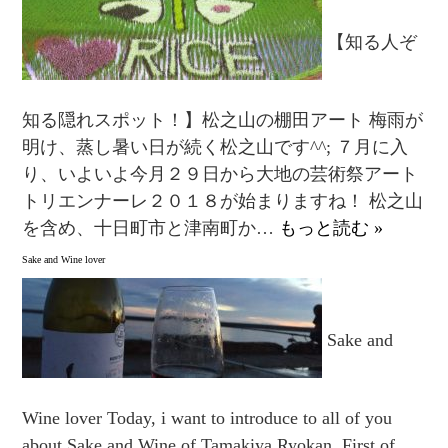
【知る人ぞ
知る隠れスポット！】松之山の棚田アート 梅雨が
明け、蒸し暑い日が続く松之山です^^; ７月に入
り、いよいよ今月２９日から大地の芸術祭アート
トリエンナーレ２０１８が始まりますね！ 松之山
を含め、十日町市と津南町か…
もっと読む »
Sake and Wine lover
Sake and
Wine lover Today, i want to introduce to all of you
about Sake and Wine of Tamakiya Ryokan. First of …