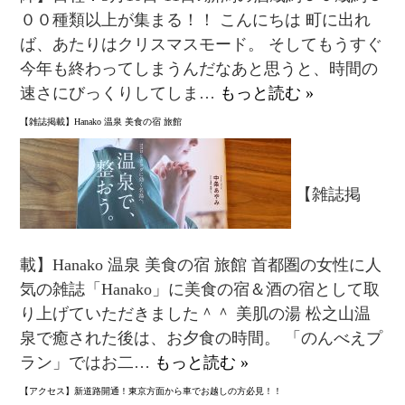
００種類以上が集まる！！ こんにちは 町に出れ
ば、あたりはクリスマスモード。 そしてもうすぐ
今年も終わってしまうんだなあと思うと、時間の
速さにびっくりしてしま…
もっと読む »
【雑誌掲載】Hanako 温泉 美食の宿 旅館
【雑誌掲
載】Hanako 温泉 美食の宿 旅館 首都圏の女性に人
気の雑誌「Hanako」に美食の宿＆酒の宿として取
り上げていただきました＾＾ 美肌の湯 松之山温
泉で癒された後は、お夕食の時間。 「のんべえプ
ラン」ではお二…
もっと読む »
【アクセス】新道路開通！東京方面から車でお越しの方必見！！