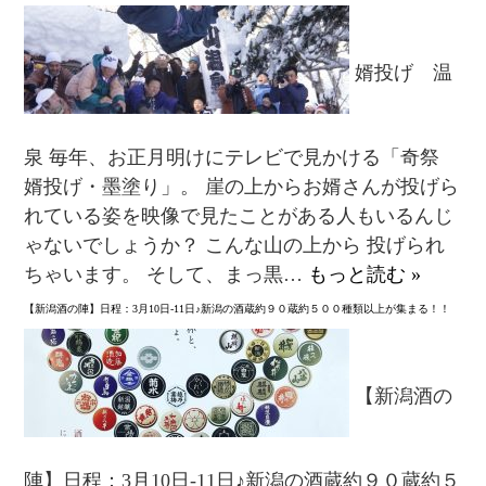
婿投げ 温
泉 毎年、お正月明けにテレビで見かける「奇祭
婿投げ・墨塗り」。 崖の上からお婿さんが投げら
れている姿を映像で見たことがある人もいるんじ
ゃないでしょうか？ こんな山の上から 投げられ
ちゃいます。 そして、まっ黒…
もっと読む »
【新潟酒の陣】日程：3月10日-11日♪新潟の酒蔵約９０蔵約５００種類以上が集まる！！
【新潟酒の
陣】日程：3月10日-11日♪新潟の酒蔵約９０蔵約５